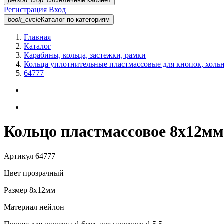
person_crop_circle
Личный кабинет
Регистрация
Вход
book_circle
Каталог
по категориям
Главная
Каталог
Карабины, кольца, застежки, рамки
Кольца уплотнительные пластмассовые для кнопок, холь
64777
Кольцо пластмассовое 8х12мм
Артикул
64777
Цвет
прозрачный
Размер
8х12мм
Материал
нейлон