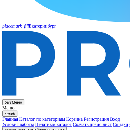
placemark_fill
Екатеринбург
bars
Меню
Меню
xmark
Главная
Каталог по категориям
Корзина
Регистрация
Вход
Условия работы
Печатный каталог
Скачать прайс-лист
Скидки