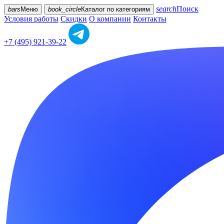
search
Поиск
bars
Меню
book_circle
Каталог
по категориям
Условия работы
Скидки
О компании
Контакты
+7 (495) 921-39-22