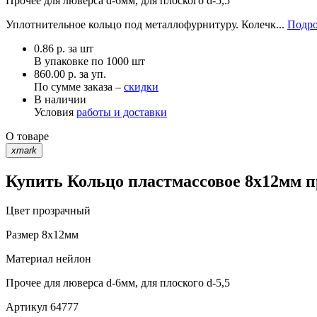
Прочее
для люверса d-6мм, для плоского d-5,5
Уплотнительное кольцо под металлофурнитуру. Колечк...
Подро
0.86
р.
за шт
В упаковке по
1000 шт
860.00 р. за уп.
По сумме заказа –
скидки
В наличии
Условия
работы и доставки
О товаре
xmark
Купить Кольцо пластмассовое 8х12мм п
Цвет
прозрачный
Размер
8х12мм
Материал
нейлон
Прочее
для люверса d-6мм, для плоского d-5,5
Артикул
64777