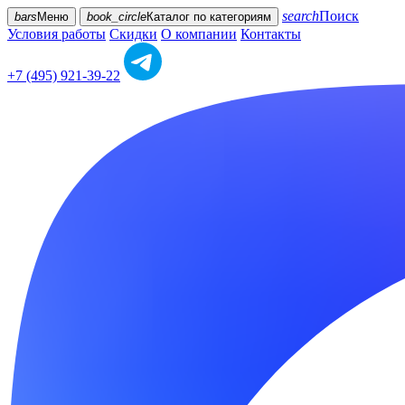
search
Поиск
bars
Меню
book_circle
Каталог
по категориям
Условия работы
Скидки
О компании
Контакты
+7 (495) 921-39-22