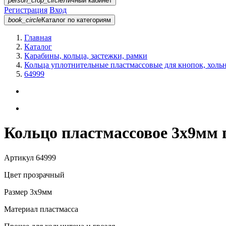
person_crop_circle
Личный кабинет
Регистрация
Вход
book_circle
Каталог
по категориям
Главная
Каталог
Карабины, кольца, застежки, рамки
Кольца уплотнительные пластмассовые для кнопок, холь
64999
Кольцо пластмассовое 3х9мм 
Артикул
64999
Цвет
прозрачный
Размер
3х9мм
Материал
пластмасса