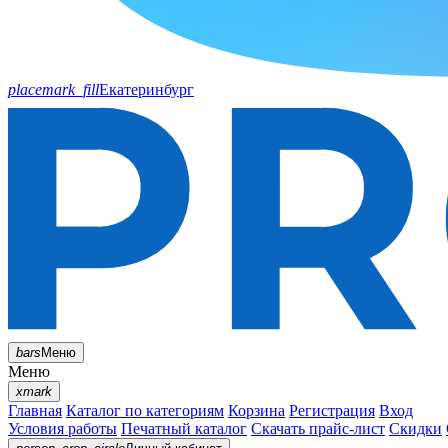
placemark_fill
Екатеринбург
bars
Меню
Меню
xmark
Главная
Каталог по категориям
Корзина
Регистрация
Вход
Условия работы
Печатный каталог
Скачать прайс-лист
Скидки