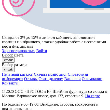
Скидка от 3% до 15%
в личном кабинете, запоминание
корзины
и
избранного
, а также удобная работа с несколькими
юр. и физ. лицами
Зарегистрироваться
Войти
Выбор цвета
xmark
Выбор размера
xmark
Печатный каталог
Скачать прайс-лист
Справочная
информация
Отзывы
Стать дилером
Вакансии
О компании
Контакты
© 2020
ООО «ПРОТОС и К»
Швейная фурнитура со склада в
Москве.
Варшавское шоссе, дом 132, строение 9.
На карте
По будням 9:00–19:00, Выходные: суббота, воскресенье и
праздничные дни