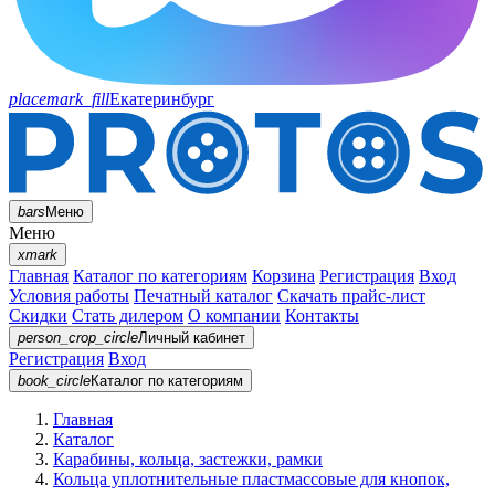
placemark_fill
Екатеринбург
bars
Меню
Меню
xmark
Главная
Каталог по категориям
Корзина
Регистрация
Вход
Условия работы
Печатный каталог
Скачать прайс-лист
Скидки
Стать дилером
О компании
Контакты
person_crop_circle
Личный кабинет
Регистрация
Вход
book_circle
Каталог
по категориям
Главная
Каталог
Карабины, кольца, застежки, рамки
Кольца уплотнительные пластмассовые для кнопок,