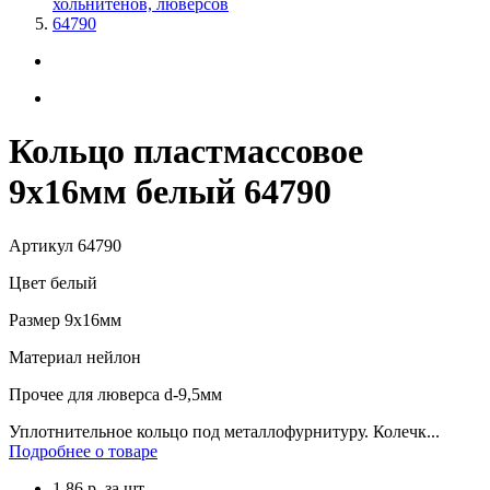
хольнитенов, люверсов
64790
Кольцо пластмассовое
9х16мм белый 64790
Артикул
64790
Цвет
белый
Размер
9х16мм
Материал
нейлон
Прочее
для люверса d-9,5мм
Уплотнительное кольцо под металлофурнитуру. Колечк...
Подробнее о товаре
1.86
р.
за шт