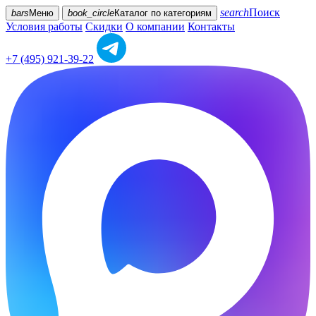
search
Поиск
bars
Меню
book_circle
Каталог
по категориям
Условия работы
Скидки
О компании
Контакты
+7 (495) 921-39-22