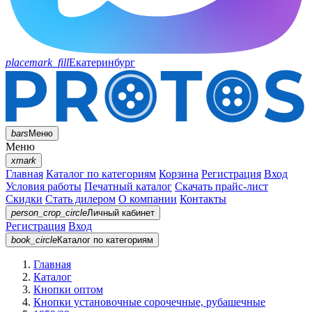
placemark_fill
Екатеринбург
bars
Меню
Меню
xmark
Главная
Каталог по категориям
Корзина
Регистрация
Вход
Условия работы
Печатный каталог
Скачать прайс-лист
Скидки
Стать дилером
О компании
Контакты
person_crop_circle
Личный кабинет
Регистрация
Вход
book_circle
Каталог
по категориям
Главная
Каталог
Кнопки оптом
Кнопки установочные сорочечные, рубашечные