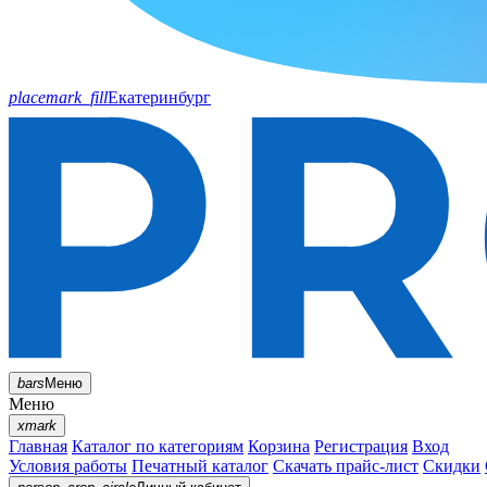
placemark_fill
Екатеринбург
bars
Меню
Меню
xmark
Главная
Каталог по категориям
Корзина
Регистрация
Вход
Условия работы
Печатный каталог
Скачать прайс-лист
Скидки