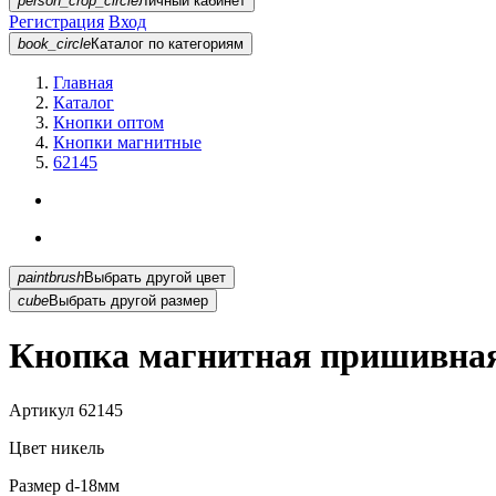
person_crop_circle
Личный кабинет
Регистрация
Вход
book_circle
Каталог
по категориям
Главная
Каталог
Кнопки оптом
Кнопки магнитные
62145
paintbrush
Выбрать другой цвет
cube
Выбрать другой размер
Кнопка магнитная пришивная
Артикул
62145
Цвет
никель
Размер
d-18мм