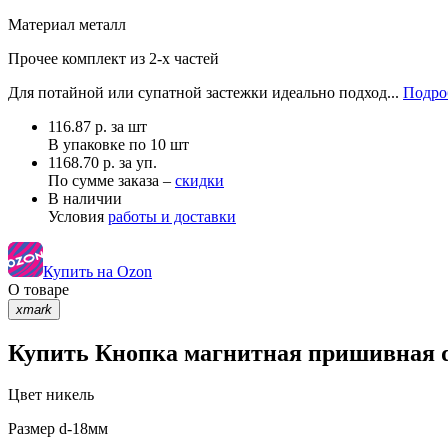
Материал
металл
Прочее
комплект из 2-х частей
Для потайной или супатной застежки идеально подход...
Подро
116.87
р.
за шт
В упаковке по
10 шт
1168.70 р. за уп.
По сумме заказа –
скидки
В наличии
Условия
работы и доставки
Купить на Ozon
О товаре
xmark
Купить Кнопка магнитная пришивная d-
Цвет
никель
Размер
d-18мм