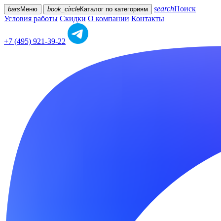
search
Поиск
bars
Меню
book_circle
Каталог
по категориям
Условия работы
Скидки
О компании
Контакты
+7 (495) 921-39-22