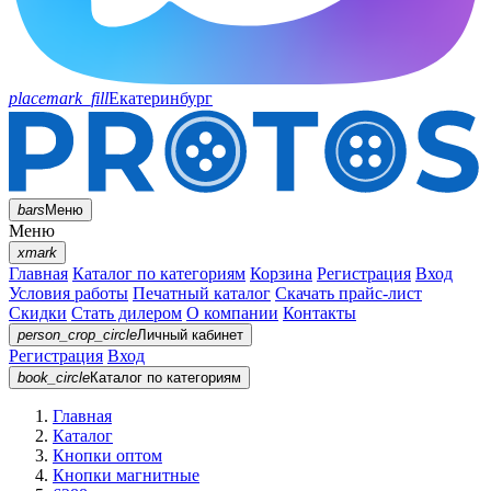
placemark_fill
Екатеринбург
bars
Меню
Меню
xmark
Главная
Каталог по категориям
Корзина
Регистрация
Вход
Условия работы
Печатный каталог
Скачать прайс-лист
Скидки
Стать дилером
О компании
Контакты
person_crop_circle
Личный кабинет
Регистрация
Вход
book_circle
Каталог
по категориям
Главная
Каталог
Кнопки оптом
Кнопки магнитные