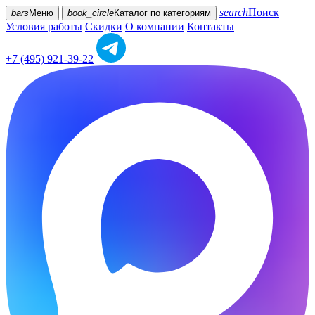
search
Поиск
bars
Меню
book_circle
Каталог
по категориям
Условия работы
Скидки
О компании
Контакты
+7 (495) 921-39-22