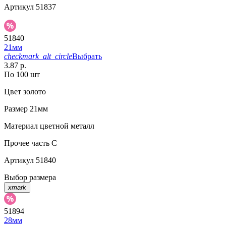
Артикул
51837
51840
21мм
checkmark_alt_circle
Выбрать
3.87 р.
По 100 шт
Цвет
золото
Размер
21мм
Материал
цветной металл
Прочее
часть C
Артикул
51840
Выбор размера
xmark
51894
28мм