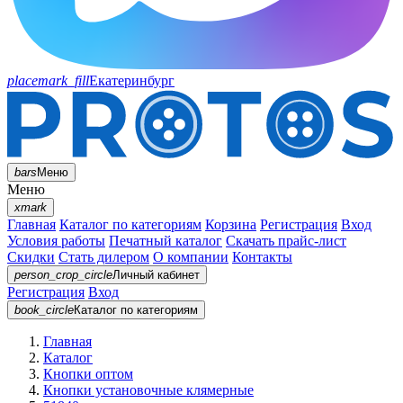
placemark_fill
Екатеринбург
bars
Меню
Меню
xmark
Главная
Каталог по категориям
Корзина
Регистрация
Вход
Условия работы
Печатный каталог
Скачать прайс-лист
Скидки
Стать дилером
О компании
Контакты
person_crop_circle
Личный кабинет
Регистрация
Вход
book_circle
Каталог
по категориям
Главная
Каталог
Кнопки оптом
Кнопки установочные клямерные