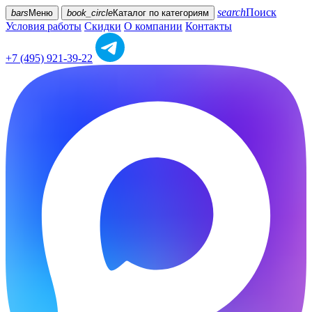
search
Поиск
bars
Меню
book_circle
Каталог
по категориям
Условия работы
Скидки
О компании
Контакты
+7 (495) 921-39-22