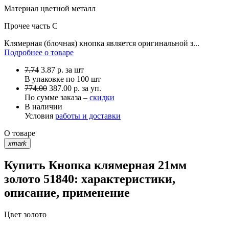
Материал
цветной металл
Прочее
часть C
Клямерная (блочная) кнопка является оригинальной з...
Подробнее о товаре
7.74
3.87
р.
за шт
В упаковке по
100 шт
774.00
387.00 р. за уп.
По сумме заказа –
скидки
В наличии
Условия
работы и доставки
О товаре
xmark
Купить Кнопка клямерная 21мм
золото 51840: характеристики,
описание, применение
Цвет
золото