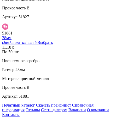
Прочее
часть В
Артикул
51827
51881
28мм
checkmark_alt_circle
Выбрать
11.18 р.
По 50 шт
Цвет
темное серебро
Размер
28мм
Материал
цветной металл
Прочее
часть B
Артикул
51881
Печатный каталог
Скачать прайс-лист
Справочная
информация
Отзывы
Стать дилером
Вакансии
О компании
Контакты