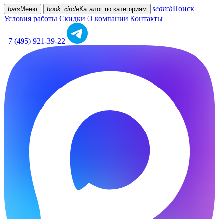
search
Поиск
bars
Меню
book_circle
Каталог
по категориям
Условия работы
Скидки
О компании
Контакты
+7 (495) 921-39-22