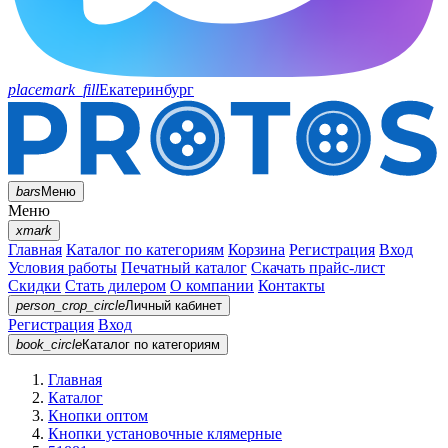
placemark_fill
Екатеринбург
bars
Меню
Меню
xmark
Главная
Каталог по категориям
Корзина
Регистрация
Вход
Условия работы
Печатный каталог
Скачать прайс-лист
Скидки
Стать дилером
О компании
Контакты
person_crop_circle
Личный кабинет
Регистрация
Вход
book_circle
Каталог
по категориям
Главная
Каталог
Кнопки оптом
Кнопки установочные клямерные