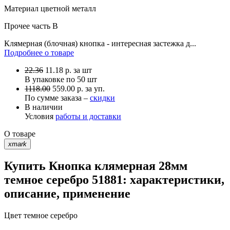
Материал
цветной металл
Прочее
часть B
Клямерная (блочная) кнопка - интересная застежка д...
Подробнее о товаре
22.36
11.18
р.
за шт
В упаковке по
50 шт
1118.00
559.00 р. за уп.
По сумме заказа –
скидки
В наличии
Условия
работы и доставки
О товаре
xmark
Купить Кнопка клямерная 28мм
темное серебро 51881: характеристики,
описание, применение
Цвет
темное серебро