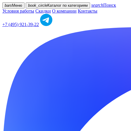
search
Поиск
bars
Меню
book_circle
Каталог
по категориям
Условия работы
Скидки
О компании
Контакты
+7 (495) 921-39-22