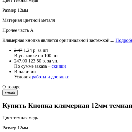
Цвет
темная медь
Размер
12мм
Материал
цветной металл
Прочее
часть A
Клямерная кнопка является оригинальной застежкой....
Подробн
2.47
1.24
р.
за шт
В упаковке по
100 шт
247.00
123.50 р. за уп.
По сумме заказа –
скидки
В наличии
Условия
работы и доставки
О товаре
xmark
Купить Кнопка клямерная 12мм темная 
Цвет
темная медь
Размер
12мм