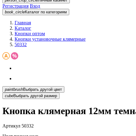
person_crop_circle
Личный кабинет
Регистрация
Вход
book_circle
Каталог
по категориям
Главная
Каталог
Кнопки оптом
Кнопки установочные клямерные
50332
paintbrush
Выбрать другой цвет
cube
Выбрать другой размер
Кнопка клямерная 12мм темна
Артикул
50332