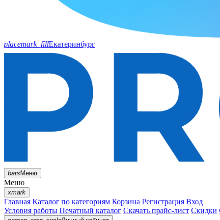
placemark_fill
Екатеринбург
bars
Меню
Меню
xmark
Главная
Каталог по категориям
Корзина
Регистрация
Вход
Условия работы
Печатный каталог
Скачать прайс-лист
Скидки