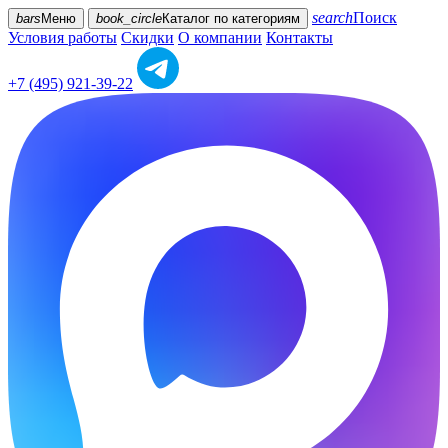
search
Поиск
bars
Меню
book_circle
Каталог
по категориям
Условия работы
Скидки
О компании
Контакты
+7 (495) 921-39-22