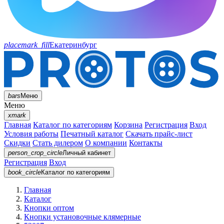
placemark_fill
Екатеринбург
bars
Меню
Меню
xmark
Главная
Каталог по категориям
Корзина
Регистрация
Вход
Условия работы
Печатный каталог
Скачать прайс-лист
Скидки
Стать дилером
О компании
Контакты
person_crop_circle
Личный кабинет
Регистрация
Вход
book_circle
Каталог
по категориям
Главная
Каталог
Кнопки оптом
Кнопки установочные клямерные