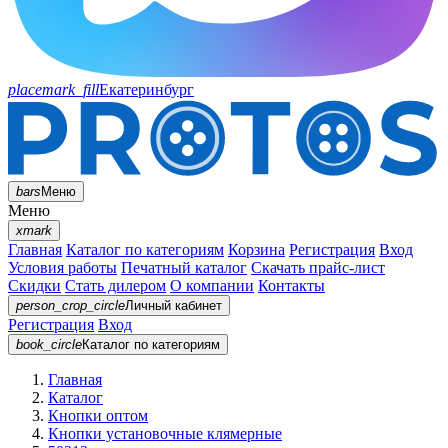
placemark_fill
Екатеринбург
bars
Меню
Меню
xmark
Главная
Каталог по категориям
Корзина
Регистрация
Вход
Условия работы
Печатный каталог
Скачать прайс-лист
Скидки
Стать дилером
О компании
Контакты
person_crop_circle
Личный кабинет
Регистрация
Вход
book_circle
Каталог
по категориям
Главная
Каталог
Кнопки оптом
Кнопки установочные клямерные