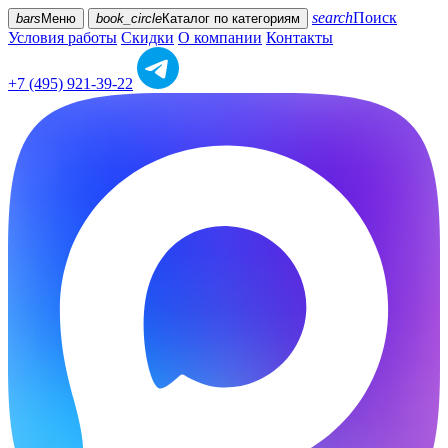
search
Поиск
bars
Меню
book_circle
Каталог
по категориям
Условия работы
Скидки
О компании
Контакты
+7 (495) 921-39-22