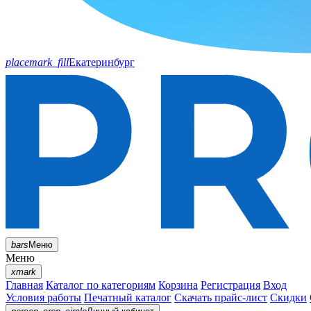
placemark_fill
Екатеринбург
bars
Меню
Меню
xmark
Главная
Каталог по категориям
Корзина
Регистрация
Вход
Условия работы
Печатный каталог
Скачать прайс-лист
Скидки