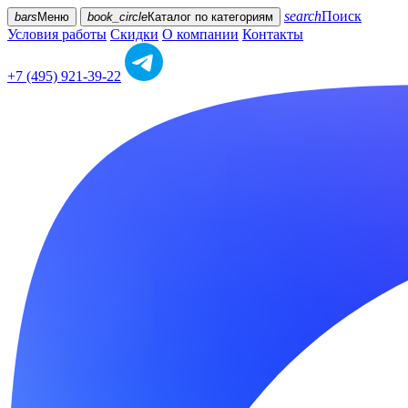
search
Поиск
bars
Меню
book_circle
Каталог
по категориям
Условия работы
Скидки
О компании
Контакты
+7 (495) 921-39-22