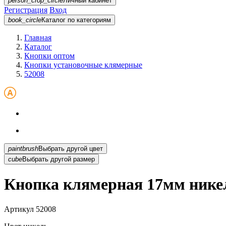
person_crop_circle
Личный кабинет
Регистрация
Вход
book_circle
Каталог
по категориям
Главная
Каталог
Кнопки оптом
Кнопки установочные клямерные
52008
paintbrush
Выбрать другой цвет
cube
Выбрать другой размер
Кнопка клямерная 17мм нике
Артикул
52008