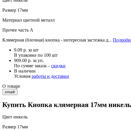
Цвет
никель
Размер
17мм
Материал
цветной металл
Прочее
часть A
Клямерная (блочная) кнопка - интересная застежка д...
Подробне
9.09
р.
за шт
В упаковке по
100 шт
909.00 р. за уп.
По сумме заказа –
скидки
В наличии
Условия
работы и доставки
О товаре
xmark
Купить Кнопка клямерная 17мм никель 
Цвет
никель
Размер
17мм