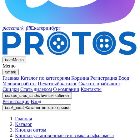
placemark_fill
Екатеринбург
bars
Меню
Меню
xmark
Главная
Каталог по категориям
Корзина
Регистрация
Вход
Условия работы
Печатный каталог
Скачать прайс-лист
Скидки
Стать дилером
О компании
Контакты
person_crop_circle
Личный кабинет
Регистрация
Вход
book_circle
Каталог
по категориям
Главная
Каталог
Кнопки оптом
Кнопки установочные тип замка альфа, омега