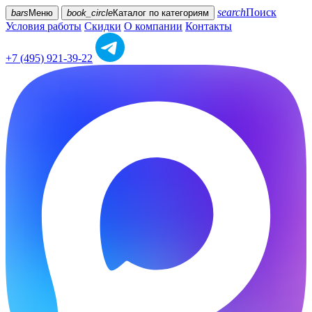
search
Поиск
bars
Меню
book_circle
Каталог
по категориям
Условия работы
Скидки
О компании
Контакты
+7 (495) 921-39-22