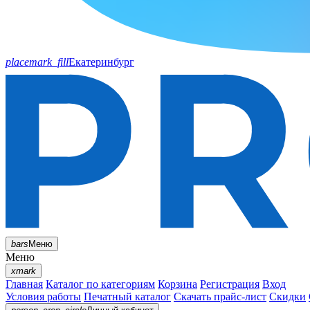
placemark_fill
Екатеринбург
bars
Меню
Меню
xmark
Главная
Каталог по категориям
Корзина
Регистрация
Вход
Условия работы
Печатный каталог
Скачать прайс-лист
Скидки