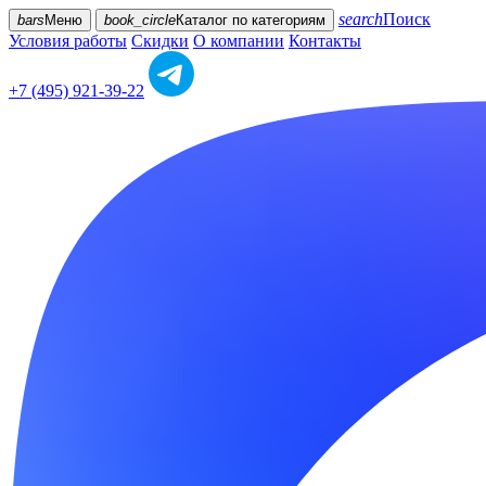
search
Поиск
bars
Меню
book_circle
Каталог
по категориям
Условия работы
Скидки
О компании
Контакты
+7 (495) 921-39-22