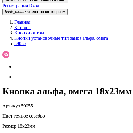
person_crop_circle
Личный кабинет
Регистрация
Вход
book_circle
Каталог
по категориям
Главная
Каталог
Кнопки оптом
Кнопки установочные тип замка альфа, омега
59055
Кнопка альфа, омега 18х23мм 
Артикул
59055
Цвет
темное серебро
Размер
18х23мм