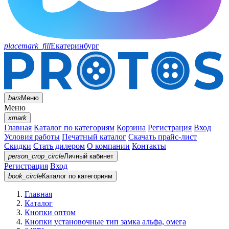
placemark_fill
Екатеринбург
bars
Меню
Меню
xmark
Главная
Каталог по категориям
Корзина
Регистрация
Вход
Условия работы
Печатный каталог
Скачать прайс-лист
Скидки
Стать дилером
О компании
Контакты
person_crop_circle
Личный кабинет
Регистрация
Вход
book_circle
Каталог
по категориям
Главная
Каталог
Кнопки оптом
Кнопки установочные тип замка альфа, омега