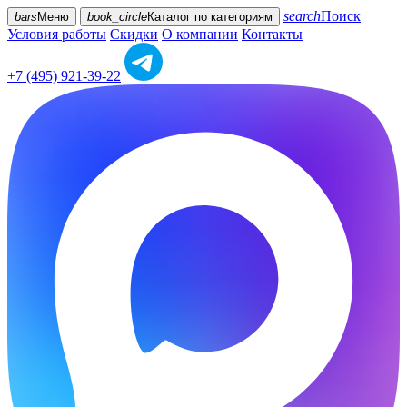
search
Поиск
bars
Меню
book_circle
Каталог
по категориям
Условия работы
Скидки
О компании
Контакты
+7 (495) 921-39-22