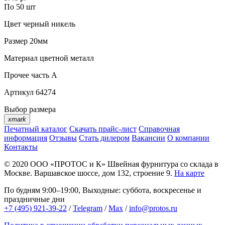
По 50 шт
Цвет
черный никель
Размер
20мм
Материал
цветной металл
Прочее
часть A
Артикул
64274
Выбор размера
xmark
Печатный каталог
Скачать прайс-лист
Справочная
информация
Отзывы
Стать дилером
Вакансии
О компании
Контакты
© 2020
ООО «ПРОТОС и К»
Швейная фурнитура со склада в
Москве.
Варшавское шоссе, дом 132, строение 9.
На карте
По будням 9:00–19:00, Выходные: суббота, воскресенье и
праздничные дни
+7 (495) 921-39-22
/
Telegram
/
Max
/
info@protos.ru