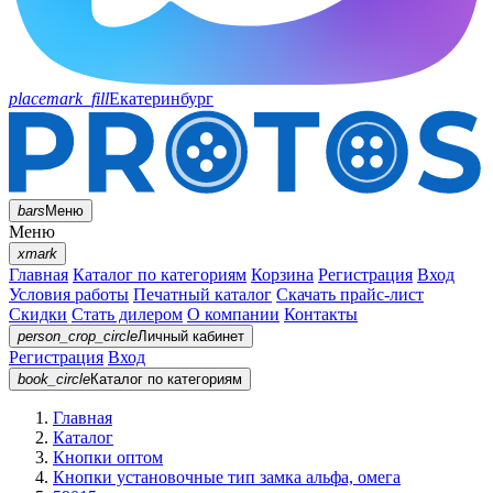
placemark_fill
Екатеринбург
bars
Меню
Меню
xmark
Главная
Каталог по категориям
Корзина
Регистрация
Вход
Условия работы
Печатный каталог
Скачать прайс-лист
Скидки
Стать дилером
О компании
Контакты
person_crop_circle
Личный кабинет
Регистрация
Вход
book_circle
Каталог
по категориям
Главная
Каталог
Кнопки оптом
Кнопки установочные тип замка альфа, омега