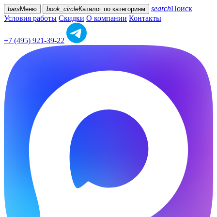
search
Поиск
bars
Меню
book_circle
Каталог
по категориям
Условия работы
Скидки
О компании
Контакты
+7 (495) 921-39-22