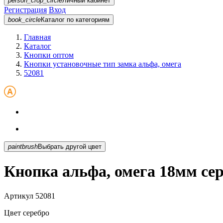
person_crop_circle
Личный кабинет
Регистрация
Вход
book_circle
Каталог
по категориям
Главная
Каталог
Кнопки оптом
Кнопки установочные тип замка альфа, омега
52081
paintbrush
Выбрать другой цвет
Кнопка альфа, омега 18мм сер
Артикул
52081
Цвет
серебро