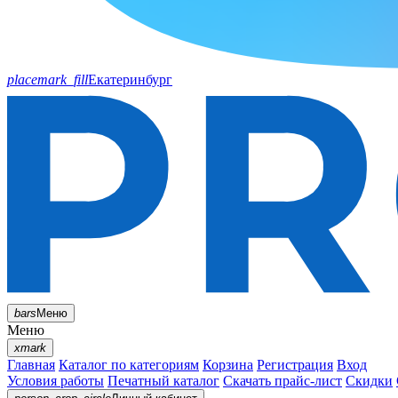
placemark_fill
Екатеринбург
bars
Меню
Меню
xmark
Главная
Каталог по категориям
Корзина
Регистрация
Вход
Условия работы
Печатный каталог
Скачать прайс-лист
Скидки