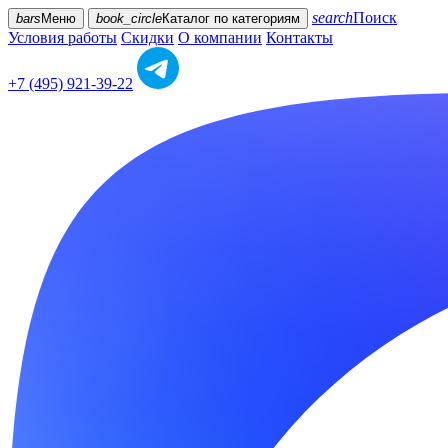
search
Поиск
bars
Меню
book_circle
Каталог
по категориям
Условия работы
Скидки
О компании
Контакты
+7 (495) 921-39-22