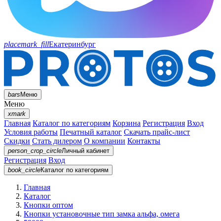
placemark_fill
Екатеринбург
bars
Меню
Меню
xmark
Главная
Каталог по категориям
Корзина
Регистрация
Вход
Условия работы
Печатный каталог
Скачать прайс-лист
Скидки
Стать дилером
О компании
Контакты
person_crop_circle
Личный кабинет
Регистрация
Вход
book_circle
Каталог
по категориям
Главная
Каталог
Кнопки оптом
Кнопки установочные тип замка альфа, омега