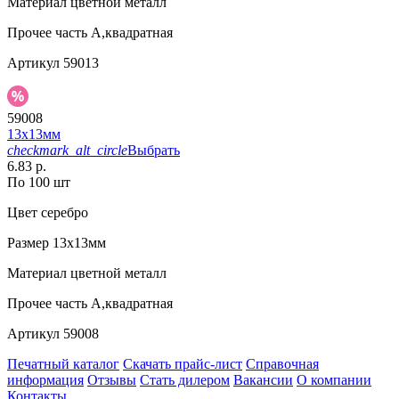
Материал
цветной металл
Прочее
часть А,квадратная
Артикул
59013
59008
13х13мм
checkmark_alt_circle
Выбрать
6.83 р.
По 100 шт
Цвет
серебро
Размер
13х13мм
Материал
цветной металл
Прочее
часть А,квадратная
Артикул
59008
Печатный каталог
Скачать прайс-лист
Справочная
информация
Отзывы
Стать дилером
Вакансии
О компании
Контакты