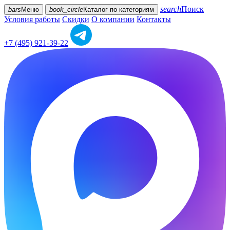
search
Поиск
bars
Меню
book_circle
Каталог
по категориям
Условия работы
Скидки
О компании
Контакты
+7 (495) 921-39-22