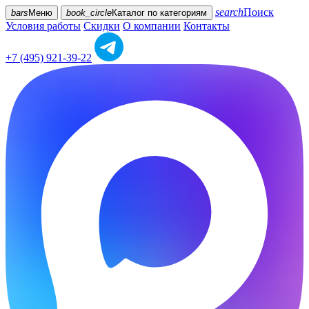
search
Поиск
bars
Меню
book_circle
Каталог
по категориям
Условия работы
Скидки
О компании
Контакты
+7 (495) 921-39-22