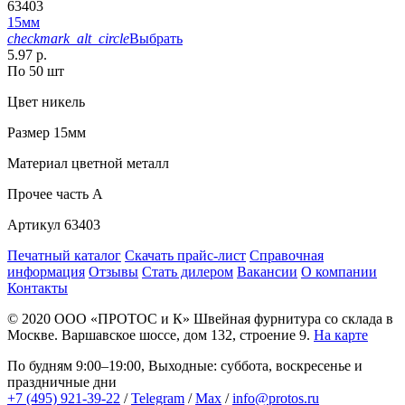
63403
15мм
checkmark_alt_circle
Выбрать
5.97 р.
По 50 шт
Цвет
никель
Размер
15мм
Материал
цветной металл
Прочее
часть A
Артикул
63403
Печатный каталог
Скачать прайс-лист
Справочная
информация
Отзывы
Стать дилером
Вакансии
О компании
Контакты
© 2020
ООО «ПРОТОС и К»
Швейная фурнитура со склада в
Москве.
Варшавское шоссе, дом 132, строение 9.
На карте
По будням 9:00–19:00, Выходные: суббота, воскресенье и
праздничные дни
+7 (495) 921-39-22
/
Telegram
/
Max
/
info@protos.ru