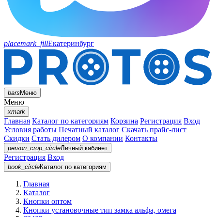
placemark_fill
Екатеринбург
bars
Меню
Меню
xmark
Главная
Каталог по категориям
Корзина
Регистрация
Вход
Условия работы
Печатный каталог
Скачать прайс-лист
Скидки
Стать дилером
О компании
Контакты
person_crop_circle
Личный кабинет
Регистрация
Вход
book_circle
Каталог
по категориям
Главная
Каталог
Кнопки оптом
Кнопки установочные тип замка альфа, омега