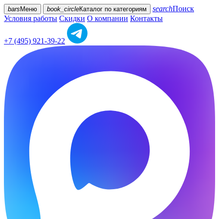
search
Поиск
bars
Меню
book_circle
Каталог
по категориям
Условия работы
Скидки
О компании
Контакты
+7 (495) 921-39-22