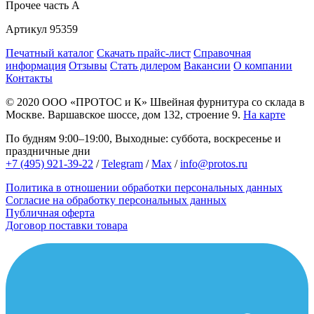
Прочее
часть A
Артикул
95359
Печатный каталог
Скачать прайс-лист
Справочная
информация
Отзывы
Стать дилером
Вакансии
О компании
Контакты
© 2020
ООО «ПРОТОС и К»
Швейная фурнитура со склада в
Москве.
Варшавское шоссе, дом 132, строение 9.
На карте
По будням 9:00–19:00, Выходные: суббота, воскресенье и
праздничные дни
+7 (495) 921-39-22
/
Telegram
/
Max
/
info@protos.ru
Политика в отношении обработки персональных данных
Согласие на обработку персональных данных
Публичная оферта
Договор поставки товара