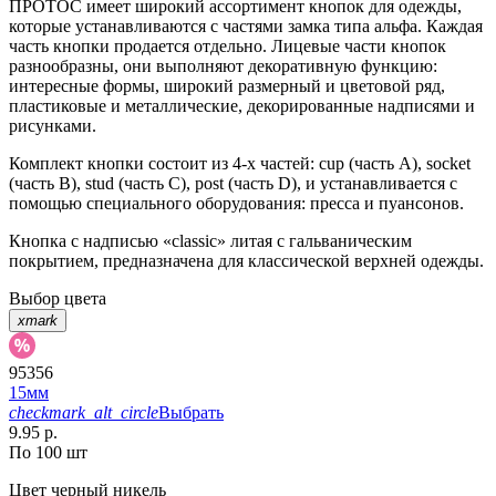
ПРОТОС имеет широкий ассортимент кнопок для одежды,
которые устанавливаются с частями замка типа альфа. Каждая
часть кнопки продается отдельно. Лицевые части кнопок
разнообразны, они выполняют декоративную функцию:
интересные формы, широкий размерный и цветовой ряд,
пластиковые и металлические, декорированные надписями и
рисунками.
Комплект кнопки состоит из 4-х частей: cup (часть А), socket
(часть В), stud (часть С), post (часть D), и устанавливается с
помощью специального оборудования: пресса и пуансонов.
Кнопка с надписью «classic» литая с гальваническим
покрытием, предназначена для классической верхней одежды.
Выбор цвета
xmark
95356
15мм
checkmark_alt_circle
Выбрать
9.95 р.
По 100 шт
Цвет
черный никель