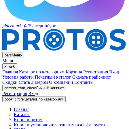
placemark_fill
Екатеринбург
bars
Меню
Меню
xmark
Главная
Каталог по категориям
Корзина
Регистрация
Вход
Условия работы
Печатный каталог
Скачать прайс-лист
Скидки
Стать дилером
О компании
Контакты
person_crop_circle
Личный кабинет
Регистрация
Вход
book_circle
Каталог
по категориям
Главная
Каталог
Кнопки оптом
Кнопки установочные тип замка альфа, омега