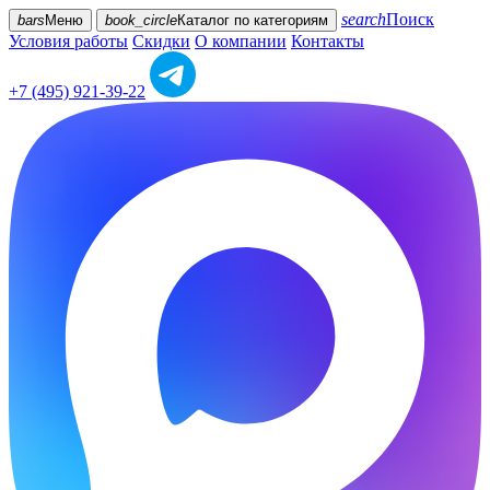
search
Поиск
bars
Меню
book_circle
Каталог
по категориям
Условия работы
Скидки
О компании
Контакты
+7 (495) 921-39-22