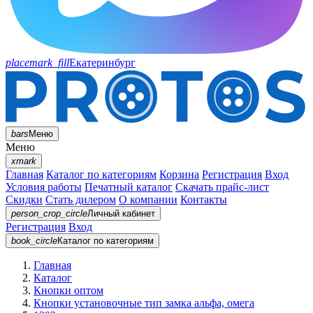
placemark_fill
Екатеринбург
bars
Меню
Меню
xmark
Главная
Каталог по категориям
Корзина
Регистрация
Вход
Условия работы
Печатный каталог
Скачать прайс-лист
Скидки
Стать дилером
О компании
Контакты
person_crop_circle
Личный кабинет
Регистрация
Вход
book_circle
Каталог
по категориям
Главная
Каталог
Кнопки оптом
Кнопки установочные тип замка альфа, омега