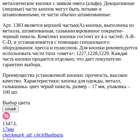
металлические кнопки с замком омега (альфа). Декоративные
(лицевые) части кнопок могут быть литыми и
штампованными, ее части обычно штампованные.
Арт. 1383 является верхней частью(А) кнопки, выполнена из
металла, штампованная, гальванизированное покрытие-
черный никель. Комплект кнопки состоит из 4-х частей: А-В-
С-D, и устанавливается с помощью специального
оборудования: пресса и пуансонов. Для кнопки рекомендуется
использовать части типа «омега»: 1227,1228,1229. Каждая
часть кнопки продается отдельно, что дает покупателю
гарантию выбора.
Преимущества установочной кнопки: прочность, высокое
качество. Характеристики: кнопка для одежды, металл,
гальваника- цвет черый никель, размер – 17 мм, упаковка –
100 шт.
Выбор цвета
xmark
1347-L
17мм
checkmark_alt_circle
Выбрать