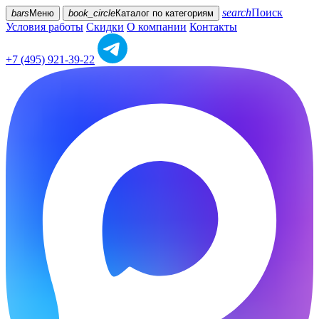
search
Поиск
bars
Меню
book_circle
Каталог
по категориям
Условия работы
Скидки
О компании
Контакты
+7 (495) 921-39-22