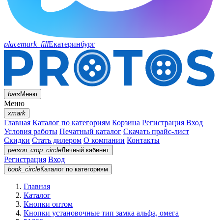
placemark_fill
Екатеринбург
bars
Меню
Меню
xmark
Главная
Каталог по категориям
Корзина
Регистрация
Вход
Условия работы
Печатный каталог
Скачать прайс-лист
Скидки
Стать дилером
О компании
Контакты
person_crop_circle
Личный кабинет
Регистрация
Вход
book_circle
Каталог
по категориям
Главная
Каталог
Кнопки оптом
Кнопки установочные тип замка альфа, омега