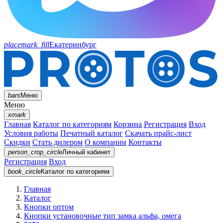
placemark_fill
Екатеринбург
bars
Меню
Меню
xmark
Главная
Каталог по категориям
Корзина
Регистрация
Вход
Условия работы
Печатный каталог
Скачать прайс-лист
Скидки
Стать дилером
О компании
Контакты
person_crop_circle
Личный кабинет
Регистрация
Вход
book_circle
Каталог
по категориям
Главная
Каталог
Кнопки оптом
Кнопки установочные тип замка альфа, омега