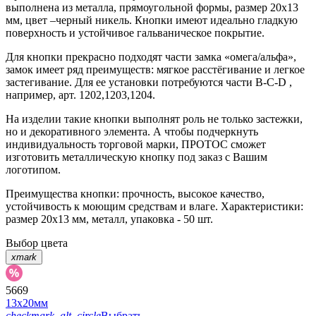
выполнена из металла, прямоугольной формы, размер 20х13
мм, цвет –черный никель. Кнопки имеют идеально гладкую
поверхность и устойчивое гальваническое покрытие.
Для кнопки прекрасно подходят части замка «омега/альфа»,
замок имеет ряд преимуществ: мягкое расстёгивание и легкое
застегивание. Для ее установки потребуются части В-C-D ,
например, арт. 1202,1203,1204.
На изделии такие кнопки выполнят роль не только застежки,
но и декоративного элемента. А чтобы подчеркнуть
индивидуальность торговой марки, ПРОТОС сможет
изготовить металлическую кнопку под заказ с Вашим
логотипом.
Преимущества кнопки: прочность, высокое качество,
устойчивость к моющим средствам и влаге. Характеристики:
размер 20х13 мм, металл, упаковка - 50 шт.
Выбор цвета
xmark
5669
13х20мм
checkmark_alt_circle
Выбрать