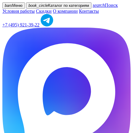
search
Поиск
bars
Меню
book_circle
Каталог
по категориям
Условия работы
Скидки
О компании
Контакты
+7 (495) 921-39-22