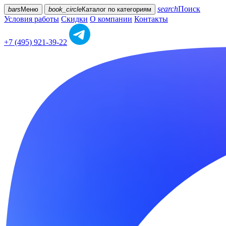
search
Поиск
bars
Меню
book_circle
Каталог
по категориям
Условия работы
Скидки
О компании
Контакты
+7 (495) 921-39-22