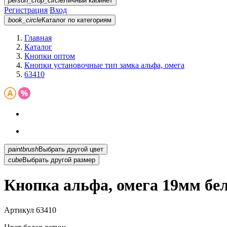
person_crop_circle
Личный кабинет
Регистрация
Вход
book_circle
Каталог
по категориям
Главная
Каталог
Кнопки оптом
Кнопки установочные тип замка альфа, омега
63410
paintbrush
Выбрать другой цвет
cube
Выбрать другой размер
Кнопка альфа, омега 19мм бел
Артикул
63410