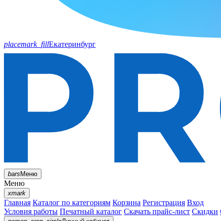
placemark_fill
Екатеринбург
bars
Меню
Меню
xmark
Главная
Каталог по категориям
Корзина
Регистрация
Вход
Условия работы
Печатный каталог
Скачать прайс-лист
Скидки