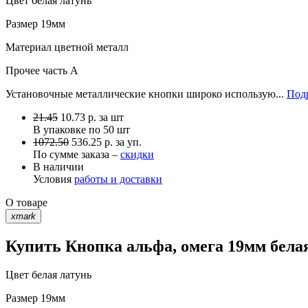
Цвет
белая латунь
Размер
19мм
Материал
цветной металл
Прочее
часть A
Установочные металлические кнопки широко использую...
Подр
21.45
10.73
р.
за шт
В упаковке по
50 шт
1072.50
536.25 р. за уп.
По сумме заказа –
скидки
В наличии
Условия
работы и доставки
О товаре
xmark
Купить Кнопка альфа, омега 19мм белая
Цвет
белая латунь
Размер
19мм