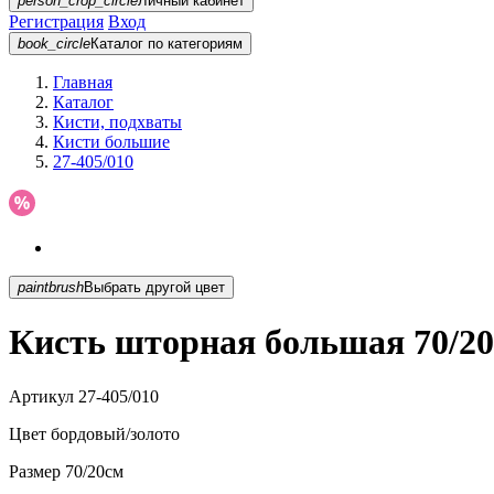
person_crop_circle
Личный кабинет
Регистрация
Вход
book_circle
Каталог
по категориям
Главная
Каталог
Кисти, подхваты
Кисти большие
27-405/010
paintbrush
Выбрать другой цвет
Кисть шторная большая 70/20
Артикул
27-405/010
Цвет
бордовый/золото
Размер
70/20см