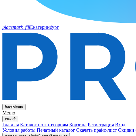
placemark_fill
Екатеринбург
bars
Меню
Меню
xmark
Главная
Каталог по категориям
Корзина
Регистрация
Вход
Условия работы
Печатный каталог
Скачать прайс-лист
Скидки