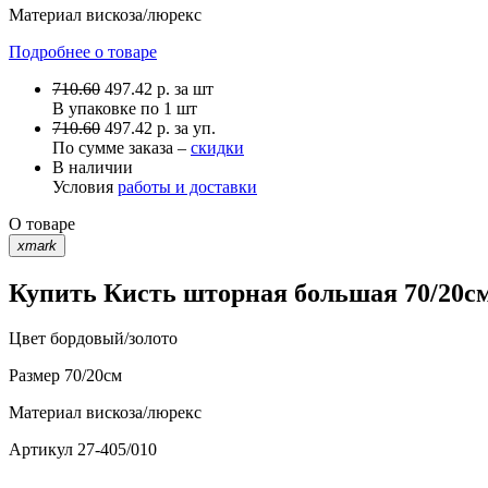
Материал
вискоза/люрекс
Подробнее о товаре
710.60
497.42
р.
за шт
В упаковке по
1 шт
710.60
497.42 р. за уп.
По сумме заказа –
скидки
В наличии
Условия
работы и доставки
О товаре
xmark
Купить Кисть шторная большая 70/20см
Цвет
бордовый/золото
Размер
70/20см
Материал
вискоза/люрекс
Артикул
27-405/010