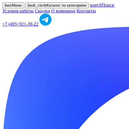
search
Поиск
bars
Меню
book_circle
Каталог
по категориям
Условия работы
Скидки
О компании
Контакты
+7 (495) 921-39-22