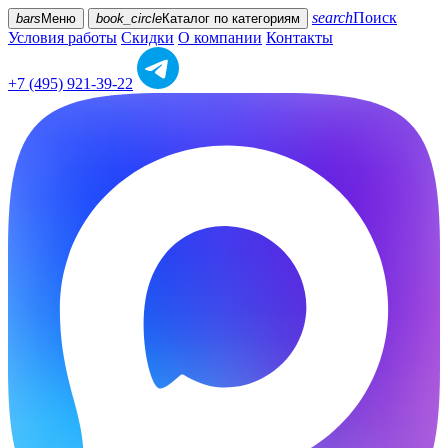
search
Поиск
bars
Меню
book_circle
Каталог
по категориям
Условия работы
Скидки
О компании
Контакты
+7 (495) 921-39-22