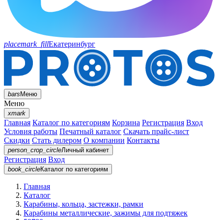
placemark_fill
Екатеринбург
bars
Меню
Меню
xmark
Главная
Каталог по категориям
Корзина
Регистрация
Вход
Условия работы
Печатный каталог
Скачать прайс-лист
Скидки
Стать дилером
О компании
Контакты
person_crop_circle
Личный кабинет
Регистрация
Вход
book_circle
Каталог
по категориям
Главная
Каталог
Карабины, кольца, застежки, рамки
Карабины металлические, зажимы для подтяжек