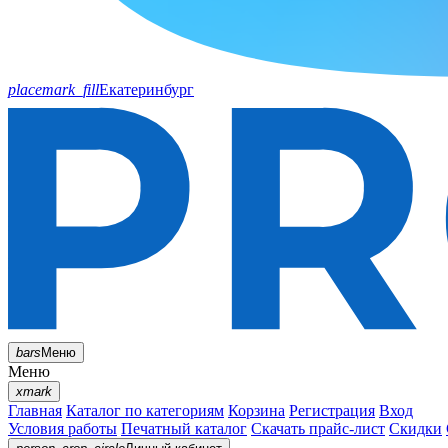
placemark_fill
Екатеринбург
bars
Меню
Меню
xmark
Главная
Каталог по категориям
Корзина
Регистрация
Вход
Условия работы
Печатный каталог
Скачать прайс-лист
Скидки