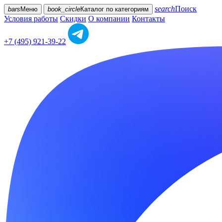
search
Поиск
bars
Меню
book_circle
Каталог
по категориям
Условия работы
Скидки
О компании
Контакты
+7 (495) 921-39-22