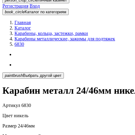
person_crop_circle
Личный кабинет
Регистрация
Вход
book_circle
Каталог
по категориям
Главная
Каталог
Карабины, кольца, застежки, рамки
Карабины металлические, зажимы для подтяжек
6830
paintbrush
Выбрать другой цвет
Карабин металл 24/46мм нике
Артикул
6830
Цвет
никель
Размер
24/46мм