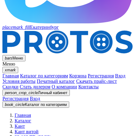
placemark_fill
Екатеринбург
bars
Меню
Меню
xmark
Главная
Каталог по категориям
Корзина
Регистрация
Вход
Условия работы
Печатный каталог
Скачать прайс-лист
Скидки
Стать дилером
О компании
Контакты
person_crop_circle
Личный кабинет
Регистрация
Вход
book_circle
Каталог
по категориям
Главная
Каталог
Кант
Кант витой