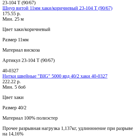
23-104 T (90/67)
Шнур витой 11мм хаки/коричневый 23-104 T (90/67)
175.55 р.
Мин. 25 м
Цвет
хаки/коричневый
Размер
11мм
Материал
вискоза
Артикул
23-104 T (90/67)
40-0327
Нитки швейные "BIG" 5000 ярд 40/2 хаки 40-0327
222.22 р.
Мин. 5 боб
Цвет
хаки
Размер
40/2
Материал
100% полиэстер
Прочее
разрывная нагрузка 1,137кг, удлинннение при разрыве
на 14,16%