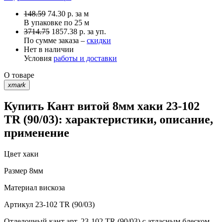
148.59
74.30
р.
за м
В упаковке по
25 м
3714.75
1857.38 р. за уп.
По сумме заказа –
скидки
Нет в наличии
Условия
работы и доставки
О товаре
xmark
Купить Кант витой 8мм хаки 23-102
TR (90/03): характеристики, описание,
применение
Цвет
хаки
Размер
8мм
Материал
вискоза
Артикул
23-102 TR (90/03)
Отделочный кант арт. 23-102 TR (90/03) с атласным блеском,