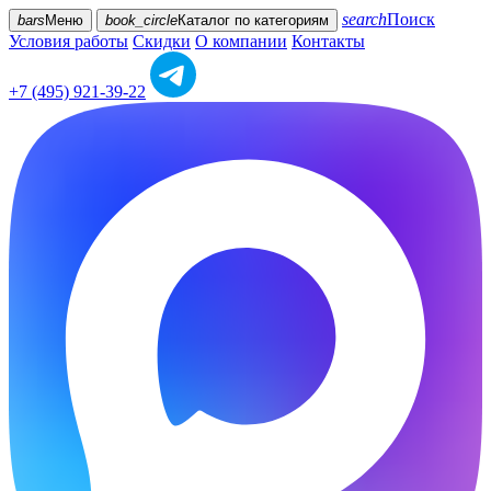
search
Поиск
bars
Меню
book_circle
Каталог
по категориям
Условия работы
Скидки
О компании
Контакты
+7 (495) 921-39-22