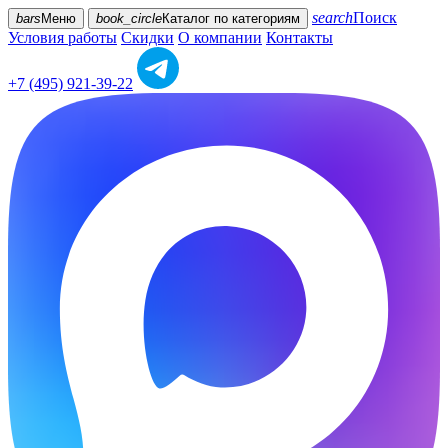
search
Поиск
bars
Меню
book_circle
Каталог
по категориям
Условия работы
Скидки
О компании
Контакты
+7 (495) 921-39-22