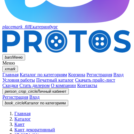
placemark_fill
Екатеринбург
bars
Меню
Меню
xmark
Главная
Каталог по категориям
Корзина
Регистрация
Вход
Условия работы
Печатный каталог
Скачать прайс-лист
Скидки
Стать дилером
О компании
Контакты
person_crop_circle
Личный кабинет
Регистрация
Вход
book_circle
Каталог
по категориям
Главная
Каталог
Кант
Кант декоративный