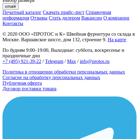
Выбор размера
xmark
Печатный каталог
Скачать прайс-лист
Справочная
информация
Отзывы
Стать дилером
Вакансии
О компании
Контакты
© 2020
ООО «ПРОТОС и К»
Швейная фурнитура со склада в
Москве.
Варшавское шоссе, дом 132, строение 9.
На карте
По будням 9:00–19:00, Выходные: суббота, воскресенье и
праздничные дни
+7 (495) 921-39-22
/
Telegram
/
Max
/
info@protos.ru
Политика в отношении обработки персональных данных
Согласие на обработку персональных данных
Публичная оферта
Договор поставки товара