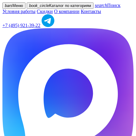
search
Поиск
bars
Меню
book_circle
Каталог
по категориям
Условия работы
Скидки
О компании
Контакты
+7 (495) 921-39-22