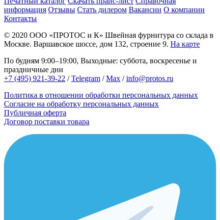
Печатный каталог
Скачать прайс-лист
Справочная
информация
Отзывы
Стать дилером
Вакансии
О компании
Контакты
© 2020
ООО «ПРОТОС и К»
Швейная фурнитура со склада в
Москве.
Варшавское шоссе, дом 132, строение 9.
На карте
По будням 9:00–19:00, Выходные: суббота, воскресенье и
праздничные дни
+7 (495) 921-39-22
/
Telegram
/
Max
/
info@protos.ru
Политика в отношении обработки персональных данных
Согласие на обработку персональных данных
Публичная оферта
Договор поставки товара