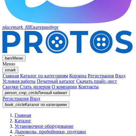
placemark_fill
Екатеринбург
bars
Меню
Меню
xmark
Главная
Каталог по категориям
Корзина
Регистрация
Вход
Условия работы
Печатный каталог
Скачать прайс-лист
Скидки
Стать дилером
О компании
Контакты
person_crop_circle
Личный кабинет
Регистрация
Вход
book_circle
Каталог
по категориям
Главная
Каталог
Установочное оборудование
Дыроколы, пробойники, подушки