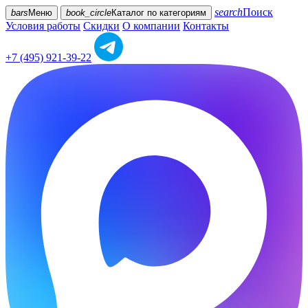
search
Поиск
bars
Меню
book_circle
Каталог
по категориям
Условия работы
Скидки
О компании
Контакты
+7 (495) 921-39-22