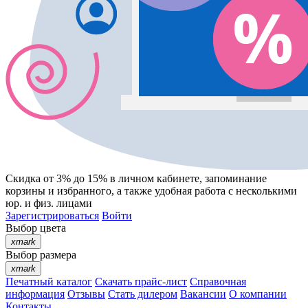
Скидка от 3% до 15%
в личном кабинете, запоминание
корзины
и
избранного
, а также удобная работа с несколькими
юр. и физ. лицами
Зарегистрироваться
Войти
Выбор цвета
xmark
Выбор размера
xmark
Печатный каталог
Скачать прайс-лист
Справочная
информация
Отзывы
Стать дилером
Вакансии
О компании
Контакты