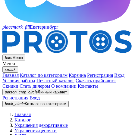
placemark_fill
Екатеринбург
bars
Меню
Меню
xmark
Главная
Каталог по категориям
Корзина
Регистрация
Вход
Условия работы
Печатный каталог
Скачать прайс-лист
Скидки
Стать дилером
О компании
Контакты
person_crop_circle
Личный кабинет
Регистрация
Вход
book_circle
Каталог
по категориям
Главная
Каталог
Украшения декоративные
Украшения-цепочки