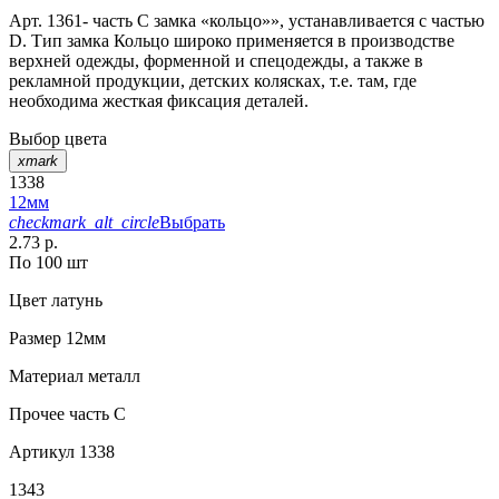
Арт. 1361- часть С замка «кольцо»», устанавливается с частью
D. Тип замка Кольцо широко применяется в производстве
верхней одежды, форменной и спецодежды, а также в
рекламной продукции, детских колясках, т.е. там, где
необходима жесткая фиксация деталей.
Выбор цвета
xmark
1338
12мм
checkmark_alt_circle
Выбрать
2.73 р.
По 100 шт
Цвет
латунь
Размер
12мм
Материал
металл
Прочее
часть С
Артикул
1338
1343