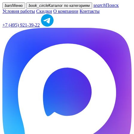
search
Поиск
bars
Меню
book_circle
Каталог
по категориям
Условия работы
Скидки
О компании
Контакты
+7 (495) 921-39-22