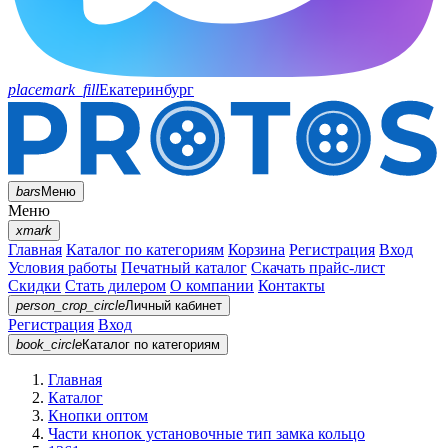
placemark_fill
Екатеринбург
bars
Меню
Меню
xmark
Главная
Каталог по категориям
Корзина
Регистрация
Вход
Условия работы
Печатный каталог
Скачать прайс-лист
Скидки
Стать дилером
О компании
Контакты
person_crop_circle
Личный кабинет
Регистрация
Вход
book_circle
Каталог
по категориям
Главная
Каталог
Кнопки оптом
Части кнопок установочные тип замка кольцо