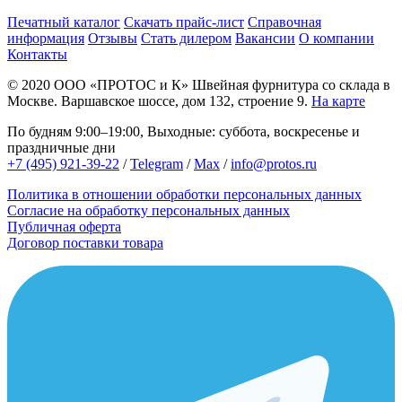
Печатный каталог
Скачать прайс-лист
Справочная
информация
Отзывы
Стать дилером
Вакансии
О компании
Контакты
© 2020
ООО «ПРОТОС и К»
Швейная фурнитура со склада в
Москве.
Варшавское шоссе, дом 132, строение 9.
На карте
По будням 9:00–19:00, Выходные: суббота, воскресенье и
праздничные дни
+7 (495) 921-39-22
/
Telegram
/
Max
/
info@protos.ru
Политика в отношении обработки персональных данных
Согласие на обработку персональных данных
Публичная оферта
Договор поставки товара