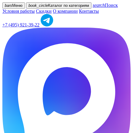
search
Поиск
bars
Меню
book_circle
Каталог
по категориям
Условия работы
Скидки
О компании
Контакты
+7 (495) 921-39-22