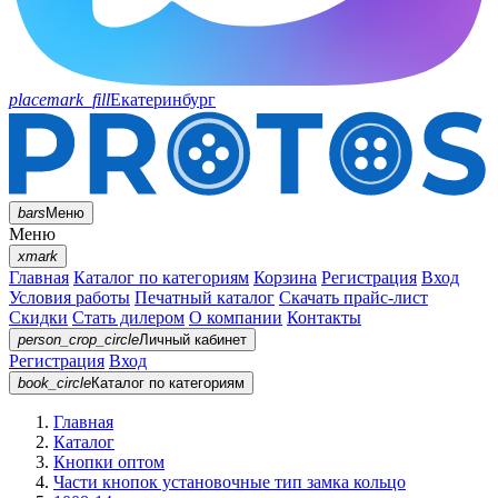
placemark_fill
Екатеринбург
bars
Меню
Меню
xmark
Главная
Каталог по категориям
Корзина
Регистрация
Вход
Условия работы
Печатный каталог
Скачать прайс-лист
Скидки
Стать дилером
О компании
Контакты
person_crop_circle
Личный кабинет
Регистрация
Вход
book_circle
Каталог
по категориям
Главная
Каталог
Кнопки оптом
Части кнопок установочные тип замка кольцо