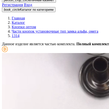
person_crop_circle
Личный кабинет
Регистрация
Вход
book_circle
Каталог
по категориям
Главная
Каталог
Кнопки оптом
Части кнопок установочные тип замка альфа, омега
1314
Данное изделие является частью комплекта.
Полный комплект