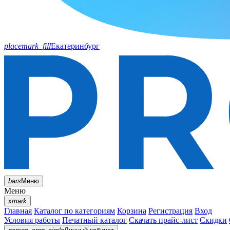
placemark_fill
Екатеринбург
bars
Меню
Меню
xmark
Главная
Каталог по категориям
Корзина
Регистрация
Вход
Условия работы
Печатный каталог
Скачать прайс-лист
Скидки