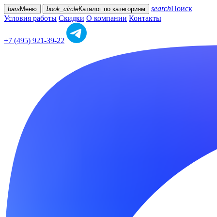
search
Поиск
bars
Меню
book_circle
Каталог
по категориям
Условия работы
Скидки
О компании
Контакты
+7 (495) 921-39-22