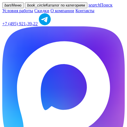
search
Поиск
bars
Меню
book_circle
Каталог
по категориям
Условия работы
Скидки
О компании
Контакты
+7 (495) 921-39-22