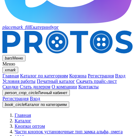
placemark_fill
Екатеринбург
bars
Меню
Меню
xmark
Главная
Каталог по категориям
Корзина
Регистрация
Вход
Условия работы
Печатный каталог
Скачать прайс-лист
Скидки
Стать дилером
О компании
Контакты
person_crop_circle
Личный кабинет
Регистрация
Вход
book_circle
Каталог
по категориям
Главная
Каталог
Кнопки оптом
Части кнопок установочные тип замка альфа, омега