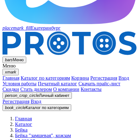
placemark_fill
Екатеринбург
bars
Меню
Меню
xmark
Главная
Каталог по категориям
Корзина
Регистрация
Вход
Условия работы
Печатный каталог
Скачать прайс-лист
Скидки
Стать дилером
О компании
Контакты
person_crop_circle
Личный кабинет
Регистрация
Вход
book_circle
Каталог
по категориям
Главная
Каталог
Бейка
Бейка "замшевая", кожзам