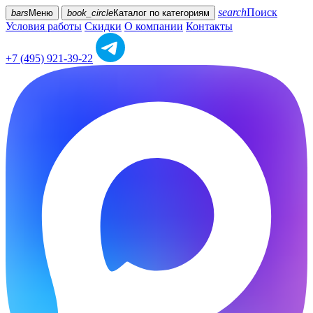
search
Поиск
bars
Меню
book_circle
Каталог
по категориям
Условия работы
Скидки
О компании
Контакты
+7 (495) 921-39-22