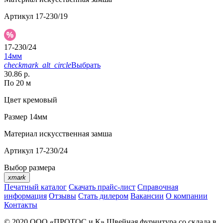
Артикул
17-230/19
17-230/24
14мм
checkmark_alt_circle
Выбрать
30.86 р.
По 20 м
Цвет
кремовый
Размер
14мм
Материал
искусственная замша
Артикул
17-230/24
Выбор размера
xmark
Печатный каталог
Скачать прайс-лист
Справочная
информация
Отзывы
Стать дилером
Вакансии
О компании
Контакты
© 2020
ООО «ПРОТОС и К»
Швейная фурнитура со склада в