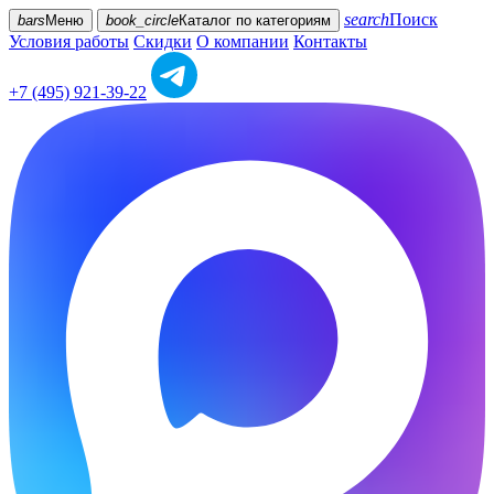
search
Поиск
bars
Меню
book_circle
Каталог
по категориям
Условия работы
Скидки
О компании
Контакты
+7 (495) 921-39-22