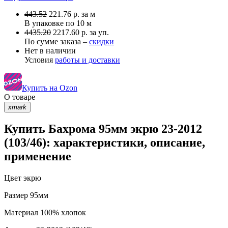
443.52
221.76
р.
за м
В упаковке по
10 м
4435.20
2217.60 р. за уп.
По сумме заказа –
скидки
Нет в наличии
Условия
работы и доставки
Купить на Ozon
О товаре
xmark
Купить Бахрома 95мм экрю 23-2012
(103/46): характеристики, описание,
применение
Цвет
экрю
Размер
95мм
Материал
100% хлопок