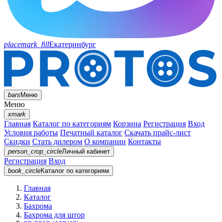
placemark_fill
Екатеринбург
bars
Меню
Меню
xmark
Главная
Каталог по категориям
Корзина
Регистрация
Вход
Условия работы
Печатный каталог
Скачать прайс-лист
Скидки
Стать дилером
О компании
Контакты
person_crop_circle
Личный кабинет
Регистрация
Вход
book_circle
Каталог
по категориям
Главная
Каталог
Бахрома
Бахрома для штор